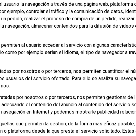
 usuario la navegación a través de una página web, plataforma o a
or ejemplo, controlar el tráfico y la comunicación de datos, ident
un pedido, realizar el proceso de compra de un pedido, realizar l
 la navegación, almacenar contenidos para la difusión de videos
permiten al usuario acceder al servicio con algunas característi
rio como por ejemplo serian el idioma, el tipo de navegador a trav
tadas por nosotros o por terceros, nos permiten cuantificar el nú
 los usuarios del servicio ofertado. Para ello se analiza su naveg
emos.
tratadas por nosotros o por terceros, nos permiten gestionar de 
 adecuando el contenido del anuncio al contenido del servicio so
 navegación en Internet y podemos mostrarle publicidad relacion
éllas que permiten la gestión, de la forma más eficaz posible, d
ón o plataforma desde la que presta el servicio solicitado. Esta