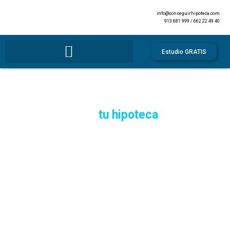
info@conseguirhipoteca.com
913 681 999 / 662 22 49 40
Estudio GRATIS
Conseguimos las mejores condiciones
para
tu hipoteca